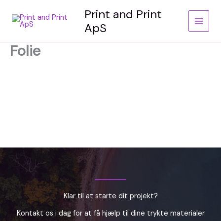
Gå
Print and Print
til
ApS
indholdet
Folie
Klar til at starte dit projekt?
Kontakt os i dag for at få hjælp til dine trykte materialer